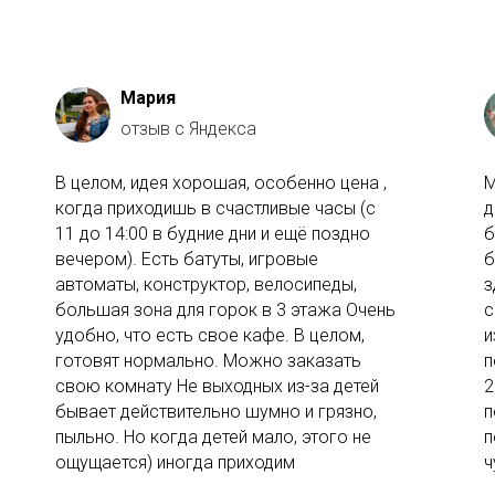
Мария
отзыв с Яндекса
В целом, идея хорошая, особенно цена ,
М
когда приходишь в счастливые часы (с
д
11 до 14:00 в будние дни и ещё поздно
б
вечером). Есть батуты, игровые
б
автоматы, конструктор, велосипеды,
з
большая зона для горок в 3 этажа Очень
с
удобно, что есть свое кафе. В целом,
и
готовят нормально. Можно заказать
п
свою комнату Не выходных из-за детей
2
бывает действительно шумно и грязно,
п
пыльно. Но когда детей мало, этого не
п
ощущается) иногда приходим
ч