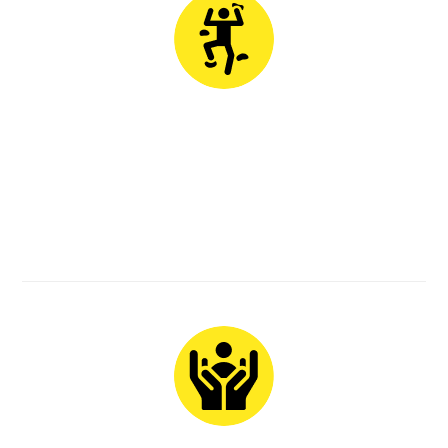
Разнообразие активностей
Батутный комплекс и игра в вышибалы, Большая ниндзя
полоса со множеством препятствий, Скалодром с
автоматическими страховками, Аттракцион «грибочки» для
самых смелых.