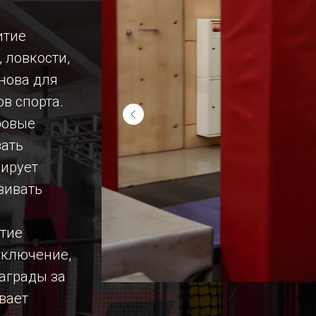
я
итие
 ловкости,
снова для
в спорта.
ровые
вать
мирует
вивать
ятие
иключение,
аграды за
вает