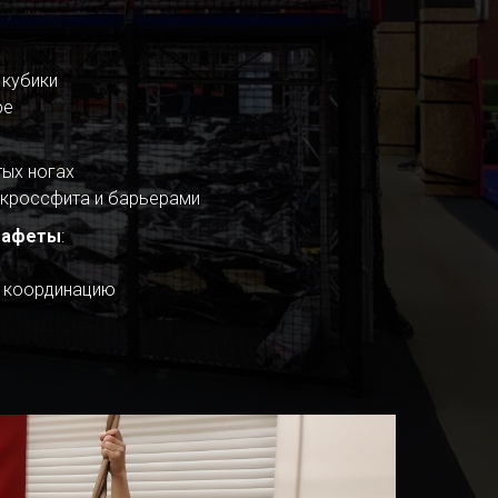
 кубики
ре
тых ногах
 кроссфита и барьерами
стафеты
:
и координацию