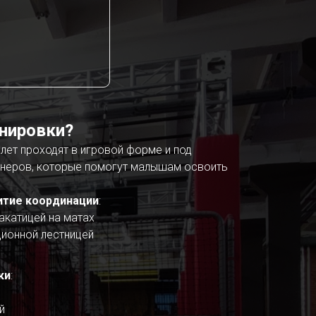
енировки?
 лет проходят в игровой форме и под
неров, которые помогут малышам освоить
итие координации
:
акатицей на матах
ионной лестницей
ки
:
й