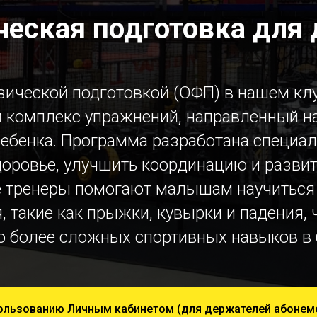
еская подготовка для д
ической подготовкой (ОФП) в нашем клу
й комплекс упражнений, направленный н
ебенка. Программа разработана специаль
доровье, улучшить координацию и развит
 тренеры помогают малышам научиться
 такие как прыжки, кувырки и падения, ч
 более сложных спортивных навыков в 
пользованию Личным кабинетом (для держателей абонем