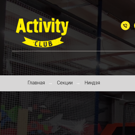
Главная
Секции
Ниндзя
→
→