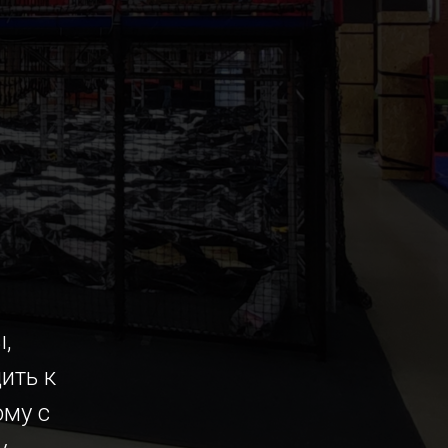
,
ить к
ому с