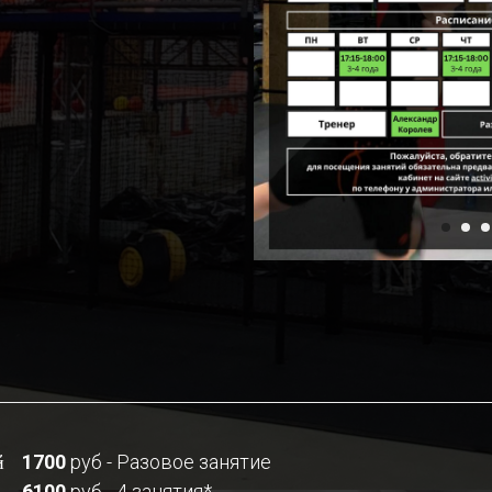
й
1700
руб - Разовое занятие
6100
руб - 4 занятия*