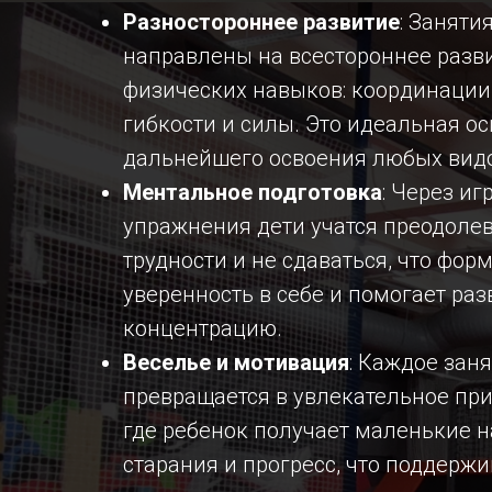
Разностороннее развитие
: Заняти
направлены на всестороннее разв
физических навыков: координации,
гибкости и силы. Это идеальная о
дальнейшего освоения любых видо
Ментальное подготовка
: Через иг
упражнения дети учатся преодоле
трудности и не сдаваться, что фор
уверенность в себе и помогает раз
концентрацию.
Веселье и мотивация
: Каждое зан
превращается в увлекательное пр
где ребенок получает маленькие н
старания и прогресс, что поддержи