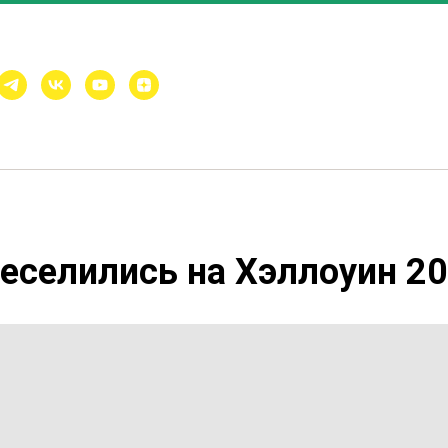
Работаем ежедневно с 10:00 до
8 (812) 313-21-40
Санкт-Петербург, пер. Челиева,
Главная
Цены и Акции
Секции
Праздники
Прост
еселились на Хэллоуин 2