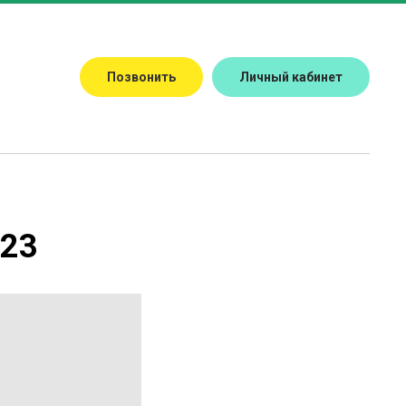
 22:00
Позвонить
Личный кабинет
 17 Б
ранство
Меню
Галерея
Информация
Контакты
023