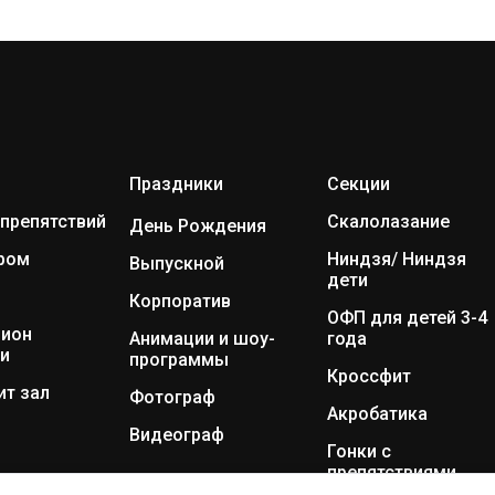
Пр
аздники
Секции
препятствий
Скалолазание
Ден
ь Рождения
ром
Ниндзя/ Ниндзя
Выпускной
дети
Корпоратив
ОФП для детей 3-4
цион
Анимации и шоу-
года
ки
программы
Кроссфит
ит зал
Фотограф
Акробатика
Видеограф
Гонки с
препятствиями